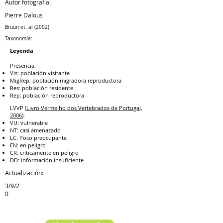
Autor fotografía:
Pierre Dalous
Bruun et. al (2002)
Taxonomía:
Leyenda
Presencia:
Vis: población visitante
MigRep: población migradora reproductora
Res: población residente
Rep: población reproductora
LVVP (
Livro Vermelho dos Vertebrados de Portugal,
2006
):
VU: vulnerable
NT: casi amenazado
LC: Poco preocupante
EN: en peligro
CR: críticamente en peligro
DD: información insuficiente
Actualización:
3/9/2
0
Especie anterior
Especie siguiente