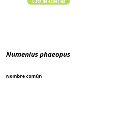
Lista de especies
Numenius phaeopus
Nombre común
Mazarico chiador
Reino:
Animalia
Filo:
Chordata
Clase:
Orden:
Familia: