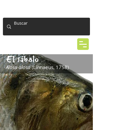
El sábalo
Alosa alosa
(Linnaeus, 1758)