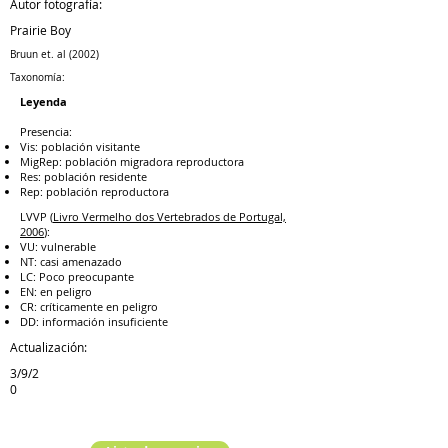
Autor fotografía:
Prairie Boy
Bruun et. al (2002)
Taxonomía:
Leyenda
Presencia:
Vis: población visitante
MigRep: población migradora reproductora
Res: población residente
Rep: población reproductora
LVVP (
Livro Vermelho dos Vertebrados de Portugal,
2006
):
VU: vulnerable
NT: casi amenazado
LC: Poco preocupante
EN: en peligro
CR: críticamente en peligro
DD: información insuficiente
Actualización:
3/9/2
0
Especie anterior
Especie siguiente