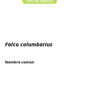
Lista de especies
Falco columbarius
Nombre común
Esmerilhão, Esmerillón
Reino:
Animalia
Filo:
Chordata
Clase:
Orden:
Familia: