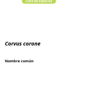
Lista de especies
Corvus corone
Nombre común
Gralha preta, Corvo pequeno
Reino:
Animalia
Filo:
Chordata
Clase:
Orden:
Familia: