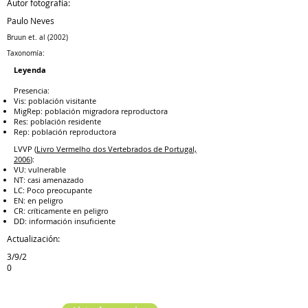
Autor fotografía:
Paulo Neves
Bruun et. al (2002)
Taxonomía:
Leyenda
Presencia:
Vis: población visitante
MigRep: población migradora reproductora
Res: población residente
Rep: población reproductora
LVVP (
Livro Vermelho dos Vertebrados de Portugal,
2006
):
VU: vulnerable
NT: casi amenazado
LC: Poco preocupante
EN: en peligro
CR: críticamente en peligro
DD: información insuficiente
Actualización:
3/9/2
0
Especie anterior
Especie siguiente