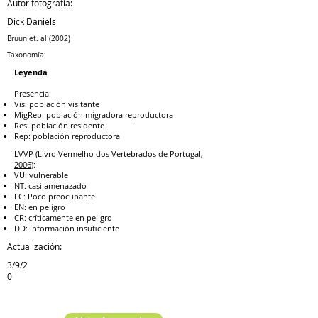
Autor fotografía:
Dick Daniels
Bruun et. al (2002)
Taxonomía:
Leyenda
Presencia:
Vis: población visitante
MigRep: población migradora reproductora
Res: población residente
Rep: población reproductora
LVVP (
Livro Vermelho dos Vertebrados de Portugal,
2006
):
VU: vulnerable
NT: casi amenazado
LC: Poco preocupante
EN: en peligro
CR: críticamente en peligro
DD: información insuficiente
Actualización:
3/9/2
0
Especie anterior
Especie siguiente