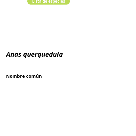
Lista de especies
Anas querquedula
Nombre común
Marreco, cerceta albela
Reino:
Animalia
Filo:
Chordata
Clase:
Orden:
Familia: