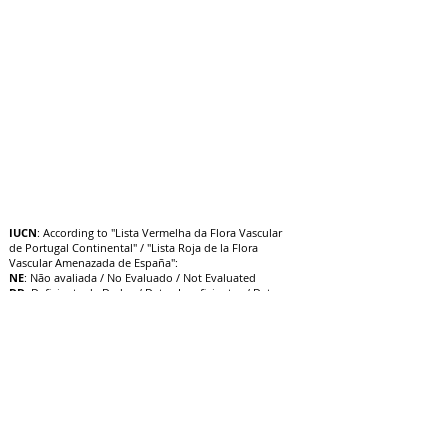
IUCN
: According to "Lista Vermelha da Flora Vascular
de Portugal Continental" / "Lista Roja de la Flora
Vascular Amenazada de España":
NE
: Não avaliada / No Evaluado / Not Evaluated
DD
: Deficiente de Dados / Datos Insuficientes / Data
Deficient
LC
: Menos Preocupante / Preocupación Menor / Least
Concern
NT
: Quase Ameaçado / Casi Amenazado / Near
Threatened
VU
: Vulnerável / Vulnerable / V
ulnerable
EN
: Em Perigo / En Peligro / Endangered
CR
: Criticamente em Perigo / E
n Peligro Crítico /
Critically Endangered
EW
: Extinta na Natureza / Extinto en Estado Silvestre /