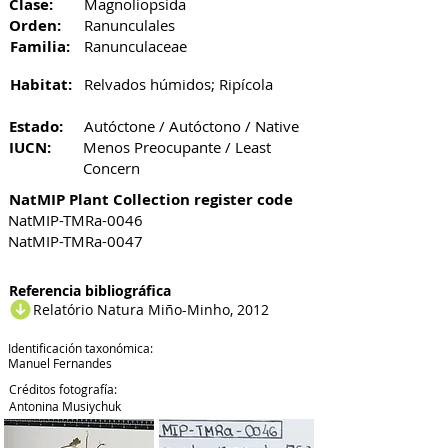
Clase:
Magnoliopsida
Orden:
Ranunculales
Familia:
Ranunculaceae
Habitat:
Relvados húmidos; Ripícola
Estado:
Autóctone / Autóctono / Native
IUCN:
Menos Preocupante / Least
Concern
NatMIP Plant Collection register code
NatMIP-TMRa-0046
NatMIP-TMRa-0047
Referencia bibliográfica
Relatório Natura Miño-Minho, 2012
Identificación taxonómica:
Manuel Fernandes
Créditos fotografía:
Antonina Musiychuk