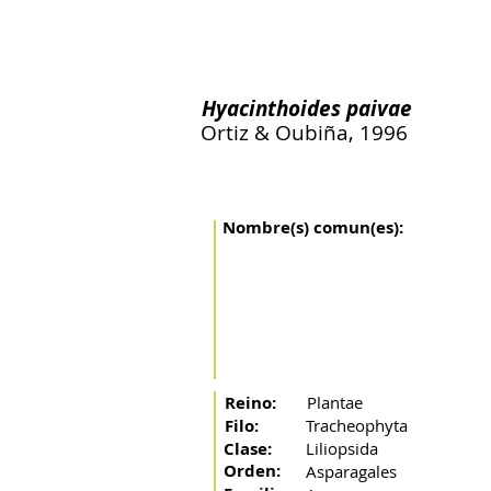
Inicio
El río
La cuenca
Artes de pesca
Peces 
Hyacinthoides paivae
Ortiz & Oubiña, 1996
Nombre(s) comun(es):
Reino:
Plantae
Filo:
Tracheophyta
Clase:
Liliopsida
Orden:
Asparagales