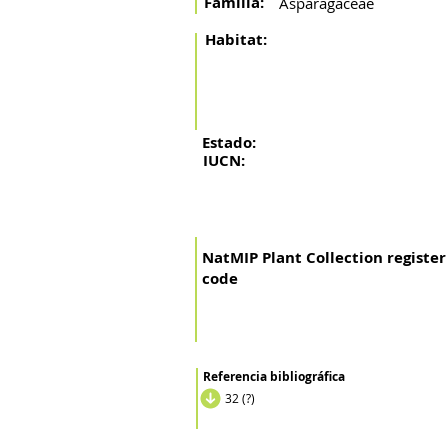
Familia:
Asparagaceae
Habitat:
Estado:
IUCN:
NatMIP Plant Collection register
code
Referencia bibliográfica
32 (?)