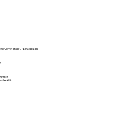
gal Continental" / "Lista Roja de
n
dangered
in the Wild