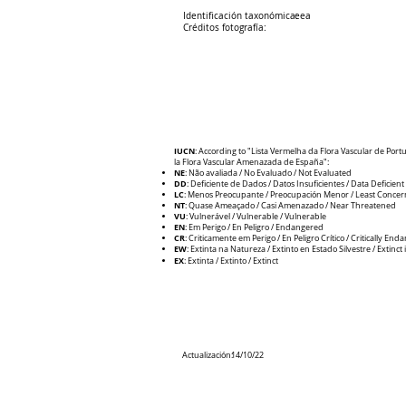
Identificación taxonómica:
eea
Créditos fotografía:
IUCN
: According to "Lista Vermelha da Flora Vascular de Portu
la Flora Vascular Amenazada de España":
NE
: Não avaliada / No Evaluado / Not Evaluated
DD
: Deficiente de Dados / Datos Insuficientes / Data Deficient
LC
: Menos Preocupante / Preocupación Menor / Least Concer
NT
: Quase Ameaçado / Casi Amenazado / Near Threatened
VU
: Vulnerável / Vulnerable / V
ulnerable
EN
: Em Perigo / En Peligro / Endangered
CR
: Criticamente em Perigo / E
n Peligro Crítico / Critically En
EW
: Extinta na Natureza / Extinto en Estado Silvestre / Extinct 
EX
: Extinta / Extinto / Extinct
Actualización:
14/10/22