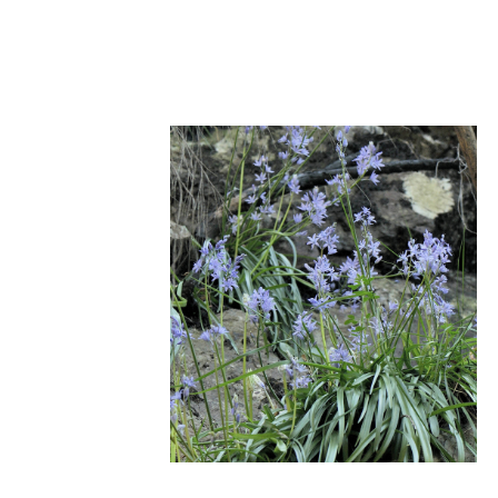
migradores
Fauna
Flora
Otros taxones
Contenidos