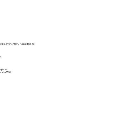
gal Continental" / "Lista Roja de
n
dangered
in the Wild