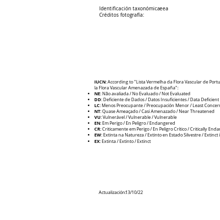
Identificación taxonómica:
eea
Créditos fotografía:
IUCN
: According to "Lista Vermelha da Flora Vascular de Portu
la Flora Vascular Amenazada de España":
NE
: Não avaliada / No Evaluado / Not Evaluated
DD
: Deficiente de Dados / Datos Insuficientes / Data Deficient
LC
: Menos Preocupante / Preocupación Menor / Least Concer
NT
: Quase Ameaçado / Casi Amenazado / Near Threatened
VU
: Vulnerável / Vulnerable / V
ulnerable
EN
: Em Perigo / En Peligro / Endangered
CR
: Criticamente em Perigo / E
n Peligro Crítico / Critically En
EW
: Extinta na Natureza / Extinto en Estado Silvestre / Extinct 
EX
: Extinta / Extinto / Extinct
Actualización:
13/10/22