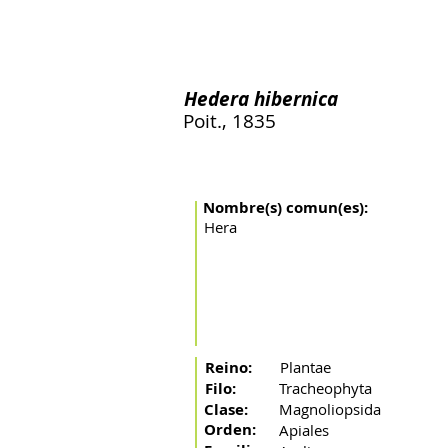
Inicio
El río
La cuenca
Artes de pesca
Peces 
Hedera hibernica
Poit., 1835
Nombre(s) comun(es):
Hera
Reino:
Plantae
Filo:
Tracheophyta
Clase:
Magnoliopsida
Orden:
Apiales