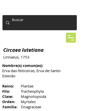
Circaea lutetiana
Linnaeus, 1753
Nombre(s) comun(es):
Erva-das-feiticeiras; Erva-de-Santo-
Estevão
Reino:
Plantae
Filo:
Tracheophyta
Clase:
Magnoliopsida
Orden:
Myrtales
Familia:
Onagraceae