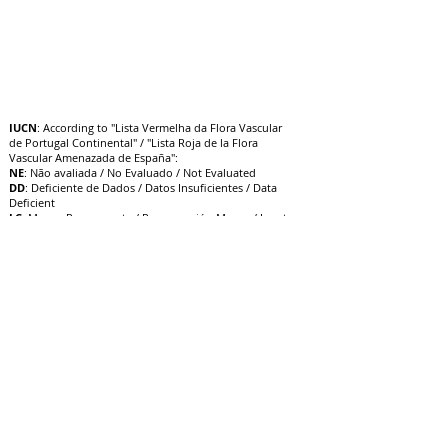
IUCN
: According to "Lista Vermelha da Flora Vascular
de Portugal Continental" / "Lista Roja de la Flora
Vascular Amenazada de España":
NE
: Não avaliada / No Evaluado / Not Evaluated
DD
: Deficiente de Dados / Datos Insuficientes / Data
Deficient
LC
: Menos Preocupante / Preocupación Menor / Least
Concern
NT
: Quase Ameaçado / Casi Amenazado / Near
Threatened
VU
: Vulnerável / Vulnerable / V
ulnerable
EN
: Em Perigo / En Peligro / Endangered
CR
: Criticamente em Perigo / E
n Peligro Crítico /
Critically Endangered
EW
: Extinta na Natureza / Extinto en Estado Silvestre /
Extinct in the Wild
EX
: Extinta / Extinto / Extinct