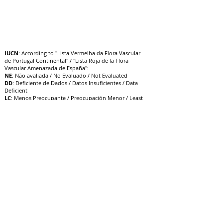
IUCN
: According to "Lista Vermelha da Flora Vascular
de Portugal Continental" / "Lista Roja de la Flora
Vascular Amenazada de España":
NE
: Não avaliada / No Evaluado / Not Evaluated
DD
: Deficiente de Dados / Datos Insuficientes / Data
Deficient
LC
: Menos Preocupante / Preocupación Menor / Least
Concern
NT
: Quase Ameaçado / Casi Amenazado / Near
Threatened
VU
: Vulnerável / Vulnerable / V
ulnerable
EN
: Em Perigo / En Peligro / Endangered
CR
: Criticamente em Perigo / E
n Peligro Crítico /
Critically Endangered
EW
: Extinta na Natureza / Extinto en Estado Silvestre /
Extinct in the Wild
EX
: Extinta / Extinto / Extinct
12/10/22
Actualización: