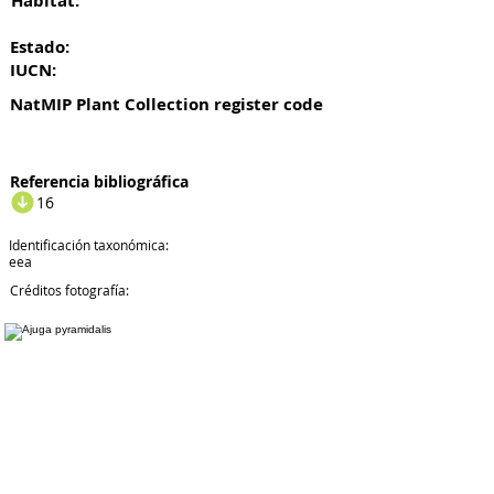
Habitat:
Estado:
IUCN:
NatMIP Plant Collection register code
Referencia bibliográfica
16
Identificación taxonómica:
eea
Créditos fotografía: