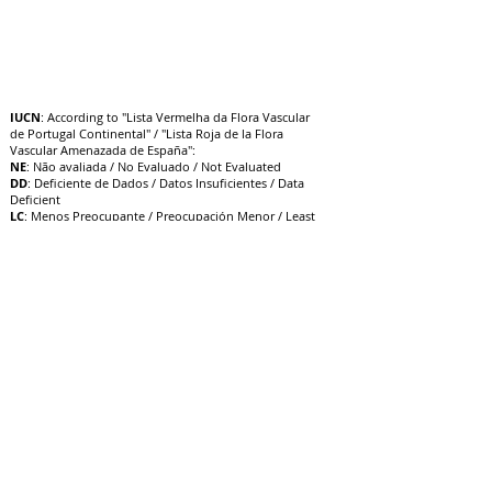
IUCN
: According to "Lista Vermelha da Flora Vascular
de Portugal Continental" / "Lista Roja de la Flora
Vascular Amenazada de España":
NE
: Não avaliada / No Evaluado / Not Evaluated
DD
: Deficiente de Dados / Datos Insuficientes / Data
Deficient
LC
: Menos Preocupante / Preocupación Menor / Least
Concern
NT
: Quase Ameaçado / Casi Amenazado / Near
Threatened
VU
: Vulnerável / Vulnerable / V
ulnerable
EN
: Em Perigo / En Peligro / Endangered
CR
: Criticamente em Perigo / E
n Peligro Crítico /
Critically Endangered
EW
: Extinta na Natureza / Extinto en Estado Silvestre /
Extinct in the Wild
EX
: Extinta / Extinto / Extinct
3/10/22
Actualización: