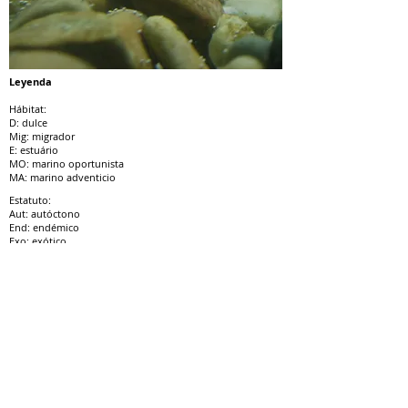
Leyenda
Hábitat
:
D: dulce
Mig: migrador
E: estuário
MO: marino oportunista
MA: marino adventicio
Estatuto:
Aut: autóctono
End: endémico
Exo: exótico
LVVP (
Livro Vermelho dos Vertebrados de Portugal, 2006
):
VU: vulnerable
EN: en peligro
CR: críticamente en peligro
NA: no aplicable
LC: poco preocupante
NE: no evaluado
DD: información insuficiente
20/9/22
Actualización: