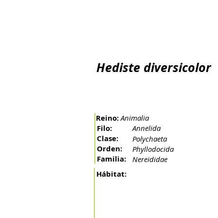
Inicio
El río
La cuenca
Artes de pesca
Peces 
Hediste diversicolor
Reino:
Animalia
Filo:
Annelida
Clase:
Polychaeta
Orden:
Phyllodocida
Familia:
Nereididae
Hábitat: