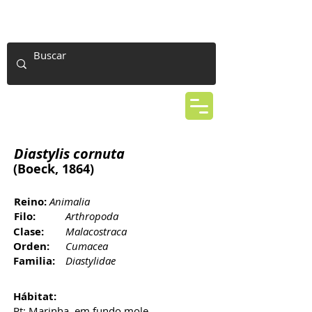
Diastylis cornuta
(Boeck, 1864)
Reino:
Animalia
Filo:
Arthropoda
Clase:
Malacostraca
Orden:
Cumacea
Familia:
Diastylidae
Hábitat:
Pt: Marinha, em fundo mole.