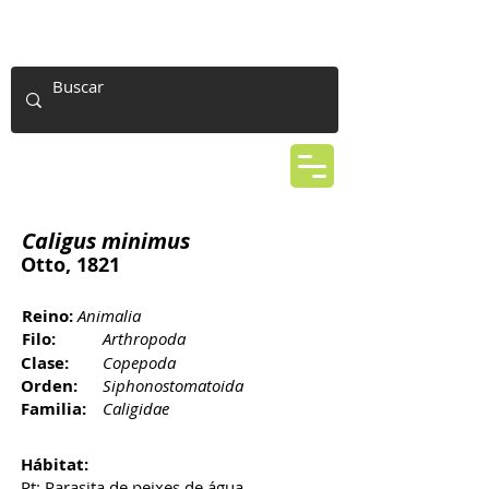
Caligus minimus
Otto, 1821
Reino:
Animalia
Filo:
Arthropoda
Clase:
Copepoda
Orden:
Siphonostomatoida
Familia:
Caligidae
Hábitat:
Pt: Parasita de peixes de água