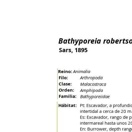
Inicio
El río
La cuenca
Artes de pesca
Peces 
Bathyporeia roberts
Sars, 1895
Reino:
Animalia
Filo:
Arthropoda
Clase:
Malacostraca
Orden:
Amphipoda
Familia:
Bathyporeiidae
Hábitat:
Pt: Escavador, a profundi
intertidal a cerca de 20 m
Es: Excavador, rango de 
intermareal hasta unos 2
En: Burrower, depth range