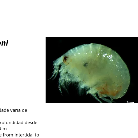
migradores
Fauna
Flora
Otros taxones
Contenidos
oni
dade varia de
.
profundidad desde
0 m.
 from intertidal to