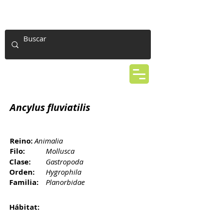
Ancylus fluviatilis
Reino:
Animalia
Filo:
Mollusca
Clase:
Gastropoda
Orden:
Hygrophila
Familia:
Planorbidae
Hábitat: