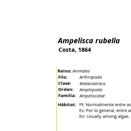
Inicio
El río
La cuenca
Artes de pesca
Peces 
Ampelisca rubella
Costa, 1864
Reino:
Animalia
Filo:
Arthropoda
Clase:
Malacostraca
Orden:
Amphipoda
Familia:
Ampeliscidae
Hábitat:
Pt: Normalmente entre as
Es: Por lo general, entre a
En: Usually among algae.