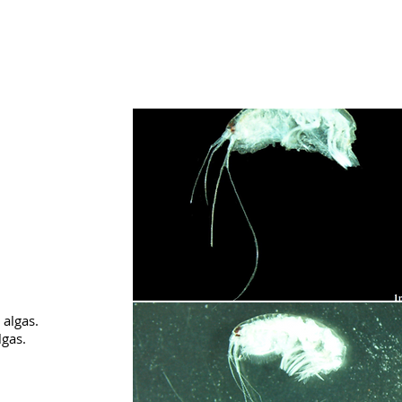
migradores
Fauna
Flora
Otros taxones
Contenidos
 algas.
lgas.