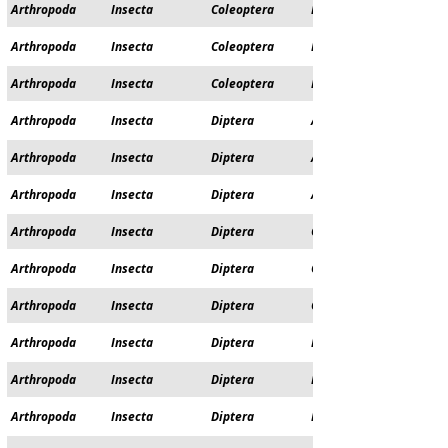
Arthropoda
Insecta
Coleoptera
Hydraenidae
Arthropoda
Insecta
Coleoptera
Hydrophilidae
Arthropoda
Insecta
Coleoptera
Lucanidae
Arthropoda
Insecta
Diptera
Athericidae
Arthropoda
Insecta
Diptera
Athericidae
Arthropoda
Insecta
Diptera
Athericidae
Arthropoda
Insecta
Diptera
Ceratopogonidae
Arthropoda
Insecta
Diptera
Chironomidae
Arthropoda
Insecta
Diptera
Culicidae
Arthropoda
Insecta
Diptera
Dixidae
Arthropoda
Insecta
Diptera
Empididae
Arthropoda
Insecta
Diptera
Empididae