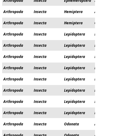
Arthropoda
Insecta
Ephemeroptera
Siphlonuridae
Arthropoda
Insecta
Hemiptera
Aphelocheiridae
Arthropoda
Insecta
Hemiptera
Gerridae
Arthropoda
Insecta
Lepidoptera
Erebidae
Arthropoda
Insecta
Lepidoptera
Lycaenidae
Arthropoda
Insecta
Lepidoptera
Lycaenidae
Arthropoda
Insecta
Lepidoptera
Nymphalidae
Arthropoda
Insecta
Lepidoptera
Nymphalidae
Arthropoda
Insecta
Lepidoptera
Nymphalidae
Arthropoda
Insecta
Lepidoptera
Papilionidae
Arthropoda
Insecta
Lepidoptera
Pieridae
Arthropoda
Insecta
Odonata
Aeshnidae
Arthropoda
Insecta
Odonata
Aeshnidae