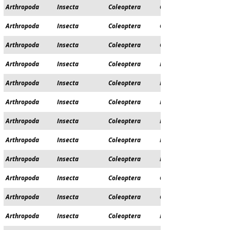
Arthropoda
Insecta
Coleoptera
Cerambycidae
Arthropoda
Insecta
Coleoptera
Chrysomelidae
Arthropoda
Insecta
Coleoptera
Curculionidae
Arthropoda
Insecta
Coleoptera
Dryopidae
Arthropoda
Insecta
Coleoptera
Dytiscidae
Arthropoda
Insecta
Coleoptera
Elmidae
Arthropoda
Insecta
Coleoptera
Elmidae
Arthropoda
Insecta
Coleoptera
Elmidae
Arthropoda
Insecta
Coleoptera
Elmidae
Arthropoda
Insecta
Coleoptera
Gyrinidae
Arthropoda
Insecta
Coleoptera
Gyrinidae
Arthropoda
Insecta
Coleoptera
Haliplidae