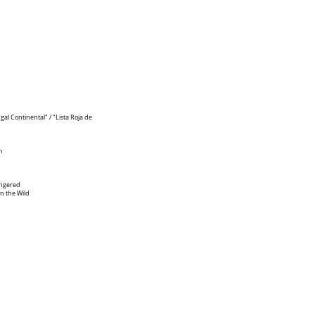
gal Continental" / "Lista Roja de
n
dangered
in the Wild