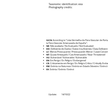
Taxonomic identification:
eea
Photography credits:
IUCN
: According to "Lista Vermelha da Flora Vascular de Portu
la Flora Vascular Amenazada de España":
NE
: Não avaliada / No Evaluado / Not Evaluated
DD
: Deficiente de Dados / Datos Insuficientes / Data Deficient
LC
: Menos Preocupante / Preocupación Menor / Least Concer
NT
: Quase Ameaçado / Casi Amenazado / Near Threatened
VU
: Vulnerável / Vulnerable / V
ulnerable
EN
: Em Perigo / En Peligro / Endangered
CR
: Criticamente em Perigo / E
n Peligro Crítico / Critically En
EW
: Extinta na Natureza / Extinto en Estado Silvestre / Extinct 
EX
: Extinta / Extinto / Extinct
Update:
14/10/22