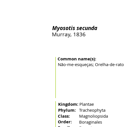
Home
The river
Basin
Fishing arts
Migratory 
Myosotis secunda
Murray, 1836
Common name(s):
Não-me-esqueças; Orelha-de-rato
Kingdom:
Plantae
Phylum:
Tracheophyta
Class:
Magnoliopsida
Order:
Boraginales