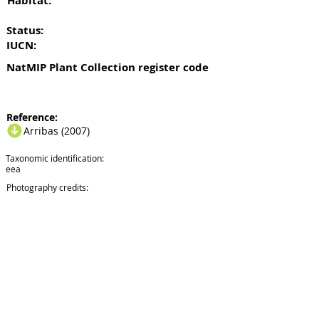
Habitat:
Status:
IUCN:
NatMIP Plant Collection register code
Reference:
Arribas (2007)
Taxonomic identification:
eea
Photography credits: