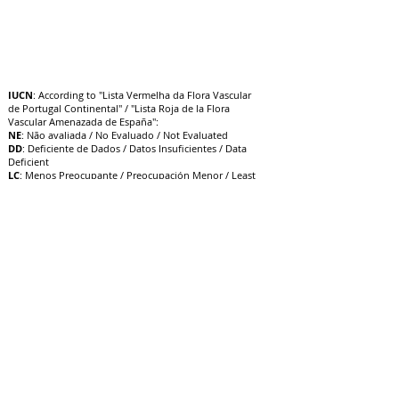
IUCN
: According to "Lista Vermelha da Flora Vascular
de Portugal Continental" / "Lista Roja de la Flora
Vascular Amenazada de España":
NE
: Não avaliada / No Evaluado / Not Evaluated
DD
: Deficiente de Dados / Datos Insuficientes / Data
Deficient
LC
: Menos Preocupante / Preocupación Menor / Least
Concern
NT
: Quase Ameaçado / Casi Amenazado / Near
Threatened
VU
: Vulnerável / Vulnerable / V
ulnerable
EN
: Em Perigo / En Peligro / Endangered
CR
: Criticamente em Perigo / E
n Peligro Crítico /
Critically Endangered
EW
: Extinta na Natureza / Extinto en Estado Silvestre /
Extinct in the Wild
EX
: Extinta / Extinto / Extinct
12/10/22
Update: