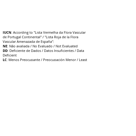
IUCN
: According to "Lista Vermelha da Flora Vascular
de Portugal Continental" / "Lista Roja de la Flora
Vascular Amenazada de España":
NE
: Não avaliada / No Evaluado / Not Evaluated
DD
: Deficiente de Dados / Datos Insuficientes / Data
Deficient
LC
: Menos Preocupante / Preocupación Menor / Least
Concern
NT
: Quase Ameaçado / Casi Amenazado / Near
Threatened
VU
: Vulnerável / Vulnerable / V
ulnerable
EN
: Em Perigo / En Peligro / Endangered
CR
: Criticamente em Perigo / E
n Peligro Crítico /
Critically Endangered
EW
: Extinta na Natureza / Extinto en Estado Silvestre /
Extinct in the Wild
EX
: Extinta / Extinto / Extinct
12/10/22
Update: