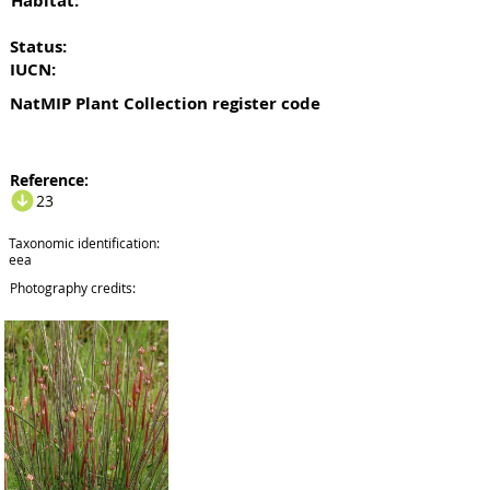
Habitat:
Status:
IUCN:
NatMIP Plant Collection register code
Reference:
23
Taxonomic identification:
eea
Photography credits: