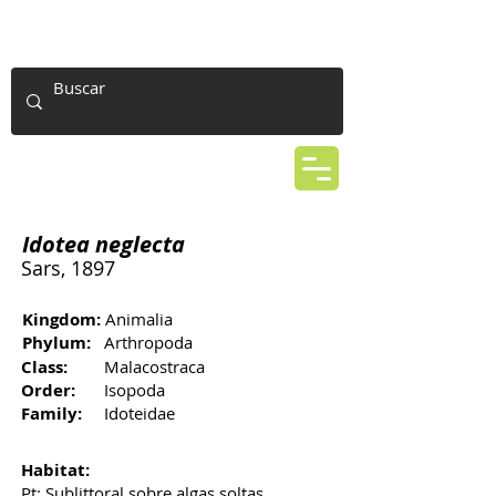
Idotea neglecta
Sars, 1897
Kingdom:
Animalia
Phylum:
Arthropoda
Class:
Malacostraca
Order:
Isopoda
Family:
Idoteidae
Habitat:
Pt: Sublittoral sobre algas soltas