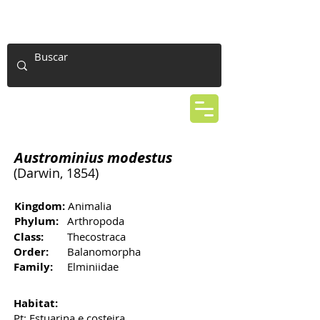
Austrominius modestus
(Darwin, 1854)
Kingdom:
Animalia
Phylum:
Arthropoda
Class:
Thecostraca
Order:
Balanomorpha
Family:
Elminiidae
Habitat:
Pt: Estuarina e costeira,