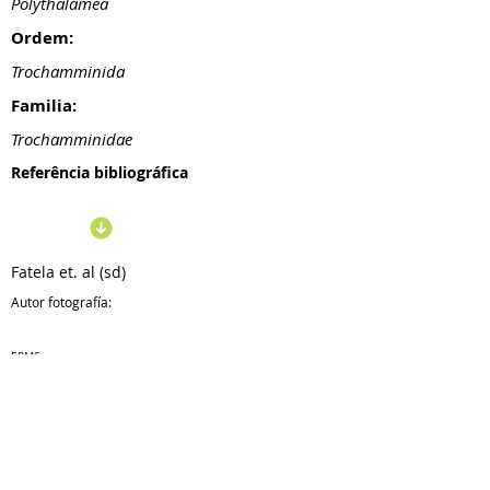
Polythalamea
Ordem:
Trochamminida
Familia:
Trochamminidae
Referência bibliográfica
Fatela et. al (sd)
Autor fotografía:
ERMS
Taxonomía:
28/10
/19
Actualização: