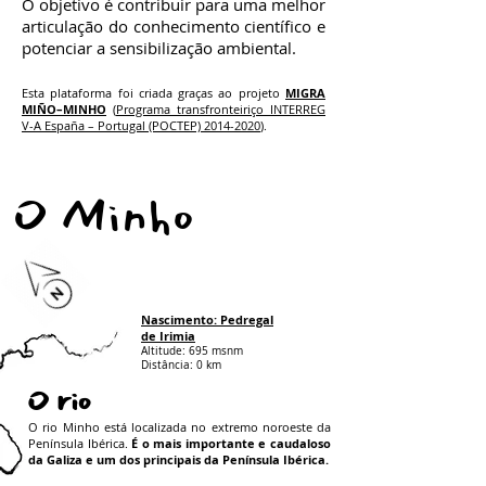
O objetivo é contribuir para uma melhor
articulação do conhecimento científico e
potenciar a sensibilização ambiental.
Esta plataforma foi criada graças ao projeto
MIGRA
MIÑO–MINHO
(
Programa transfronteiriço INTERREG
V-A España – Portugal (POCTEP) 2014-2020
)
.
O Minho
Nascimento: Pedregal
de Irimia
Altitude: 695 msnm
Distância: 0 km
O rio
O rio Minho está localizada no extremo noroeste da
Península Ibérica.
É
o mais importante e caudaloso
da Galiza e um dos principais da Península Ibérica.