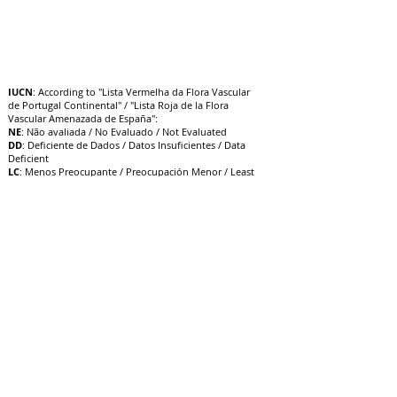
IUCN
: According to "Lista Vermelha da Flora Vascular
de Portugal Continental" / "Lista Roja de la Flora
Vascular Amenazada de España":
NE
: Não avaliada / No Evaluado / Not Evaluated
DD
: Deficiente de Dados / Datos Insuficientes / Data
Deficient
LC
: Menos Preocupante / Preocupación Menor / Least
Concern
NT
: Quase Ameaçado / Casi Amenazado / Near
Threatened
VU
: Vulnerável / Vulnerable / V
ulnerable
EN
: Em Perigo / En Peligro / Endangered
CR
: Criticamente em Perigo / E
n Peligro Crítico /
Critically Endangered
EW
: Extinta na Natureza / Extinto en Estado Silvestre /
Extinct in the Wild
EX
: Extinta / Extinto / Extinct
15/10/22
Atualização: