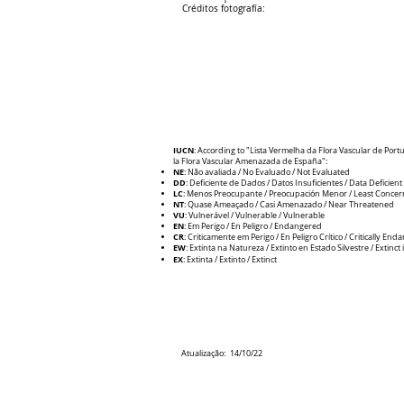
Créditos fotografía:
IUCN
: According to "Lista Vermelha da Flora Vascular de Portu
la Flora Vascular Amenazada de España":
NE
: Não avaliada / No Evaluado / Not Evaluated
DD
: Deficiente de Dados / Datos Insuficientes / Data Deficient
LC
: Menos Preocupante / Preocupación Menor / Least Concer
NT
: Quase Ameaçado / Casi Amenazado / Near Threatened
VU
: Vulnerável / Vulnerable / V
ulnerable
EN
: Em Perigo / En Peligro / Endangered
CR
: Criticamente em Perigo / E
n Peligro Crítico / Critically En
EW
: Extinta na Natureza / Extinto en Estado Silvestre / Extinct 
EX
: Extinta / Extinto / Extinct
Atualização:
14/10/22