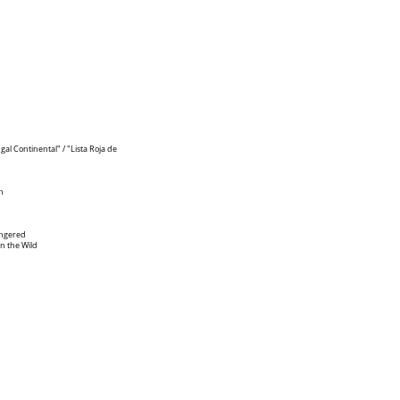
gal Continental" / "Lista Roja de
n
dangered
in the Wild