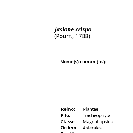
Inicio
O Rio
A Bacia
Artes de pesca
Peixes mi
Jasione crispa
(Pourr., 1788)
Nome(s) comum(ns):
Reino:
Plantae
Filo:
Tracheophyta
Classe:
Magnoliopsida
Ordem:
Asterales