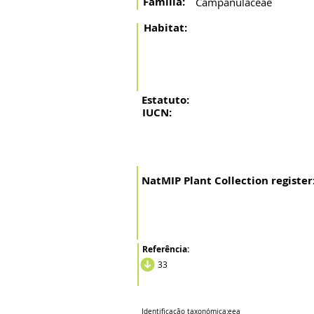
Família:
Campanulaceae
Habitat:
Estatuto:
IUCN:
NatMIP Plant Collection register
Referência:
33
Identificação taxonómica:
eea