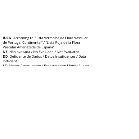
IUCN
: According to "Lista Vermelha da Flora Vascular
de Portugal Continental" / "Lista Roja de la Flora
Vascular Amenazada de España":
NE
: Não avaliada / No Evaluado / Not Evaluated
DD
: Deficiente de Dados / Datos Insuficientes / Data
Deficient
LC
: Menos Preocupante / Preocupación Menor / Least
Concern
NT
: Quase Ameaçado / Casi Amenazado / Near
Threatened
VU
: Vulnerável / Vulnerable / V
ulnerable
EN
: Em Perigo / En Peligro / Endangered
CR
: Criticamente em Perigo / E
n Peligro Crítico /
Critically Endangered
EW
: Extinta na Natureza / Extinto en Estado Silvestre /
Extinct in the Wild
EX
: Extinta / Extinto / Extinct
13/10/22
Atualização: