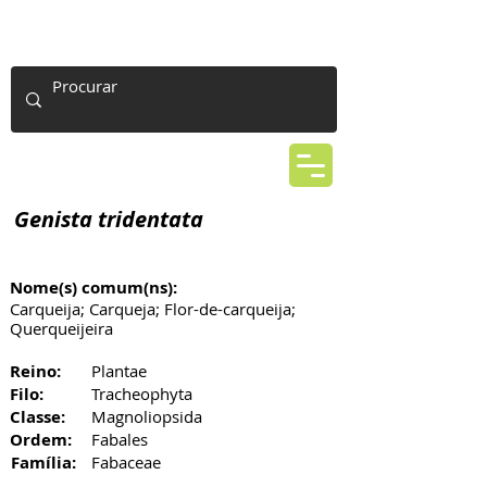
Genista tridentata
Nome(s) comum(ns):
Carqueija; Carqueja; Flor-de-carqueija;
Querqueijeira
Reino:
Plantae
Filo:
Tracheophyta
Classe:
Magnoliopsida
Ordem:
Fabales
Família:
Fabaceae