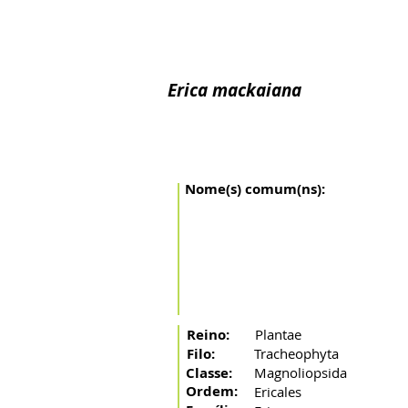
Inicio
O Rio
A Bacia
Artes de pesca
Peixes mi
Erica mackaiana
Nome(s) comum(ns):
Reino:
Plantae
Filo:
Tracheophyta
Classe:
Magnoliopsida
Ordem:
Ericales