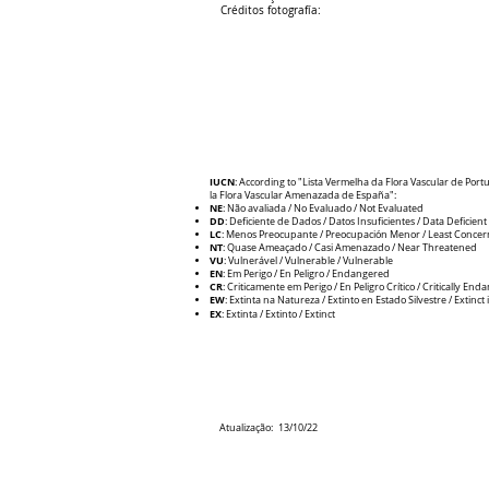
Créditos fotografía:
IUCN
: According to "Lista Vermelha da Flora Vascular de Portu
la Flora Vascular Amenazada de España":
NE
: Não avaliada / No Evaluado / Not Evaluated
DD
: Deficiente de Dados / Datos Insuficientes / Data Deficient
LC
: Menos Preocupante / Preocupación Menor / Least Concer
NT
: Quase Ameaçado / Casi Amenazado / Near Threatened
VU
: Vulnerável / Vulnerable / V
ulnerable
EN
: Em Perigo / En Peligro / Endangered
CR
: Criticamente em Perigo / E
n Peligro Crítico / Critically En
EW
: Extinta na Natureza / Extinto en Estado Silvestre / Extinct 
EX
: Extinta / Extinto / Extinct
Atualização:
13/10/22