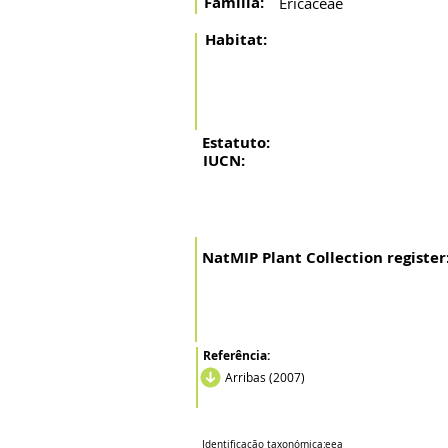
Família:
Ericaceae
Habitat:
Estatuto:
IUCN:
NatMIP Plant Collection register
Referência:
Arribas (2007)
Identificação taxonómica:
eea