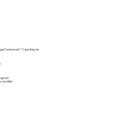
gal Continental" / "Lista Roja de
n
dangered
in the Wild