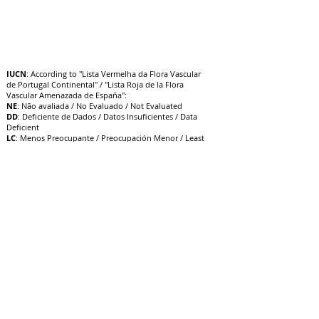
IUCN
: According to "Lista Vermelha da Flora Vascular
de Portugal Continental" / "Lista Roja de la Flora
Vascular Amenazada de España":
NE
: Não avaliada / No Evaluado / Not Evaluated
DD
: Deficiente de Dados / Datos Insuficientes / Data
Deficient
LC
: Menos Preocupante / Preocupación Menor / Least
Concern
NT
: Quase Ameaçado / Casi Amenazado / Near
Threatened
VU
: Vulnerável / Vulnerable / V
ulnerable
EN
: Em Perigo / En Peligro / Endangered
CR
: Criticamente em Perigo / E
n Peligro Crítico /
Critically Endangered
EW
: Extinta na Natureza / Extinto en Estado Silvestre /
Extinct in the Wild
EX
: Extinta / Extinto / Extinct
13/10/22
Atualização: