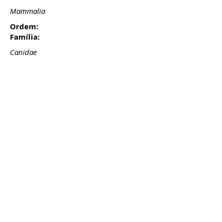
Mammalia
Ordem:
Família:
Canidae
Presença:
LVVP:
Res
LVVP (
Livro Vermelho dos Vertebrados de Portugal,
2006
):
NE: no evaluado
NT: casi amenazado
NA: no aplicable
EN: en peligro
DD: información insuficiente
LC: poco preocupante
Actualização:
13/02
/20
Lista de especies