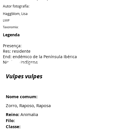
Autor fotografía:
Haggblom, Lisa
LVVP
Taxonomía:
Legenda
Presença:
Res: residente
End: endémico de la Península Ibérica
Nind: no indígena
Espécie anterior
Próxima espécie
Vulpes vulpes
Nome comum:
Zorro, Raposo, Raposa
Reino:
Animalia
Filo:
Classe: