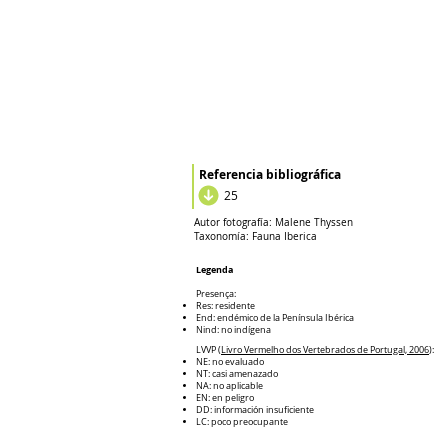
Referencia bibliográfica
25
Autor fotografía:
Malene Thyssen
Taxonomía:
Fauna Iberica
Legenda
Presença:
Res: residente
End: endémico de la Península Ibérica
Nind: no indígena
LVVP (
Livro Vermelho dos Vertebrados de Portugal, 2006
):
NE: no evaluado
NT: casi amenazado
NA: no aplicable
EN: en peligro
DD: información insuficiente
LC: poco preocupante