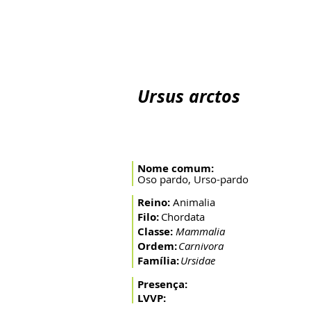
Inicio
O Rio
A Bacia
Artes de pesca
Peixes mi
Ursus arctos
Nome comum:
Oso pardo, Urso-pardo
Reino:
Animalia
Filo:
Chordata
Classe:
Mammalia
Ordem:
Carnivora
Família:
Ursidae
Presença:
LVVP: