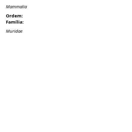
Mammalia
Ordem:
Família:
Muridae
Presença:
LVVP:
Res
LVVP (
Livro Vermelho dos Vertebrados de Portugal,
2006
):
NE: no evaluado
NT: casi amenazado
NA: no aplicable
EN: en peligro
DD: información insuficiente
LC: poco preocupante
Actualização:
03/09
/20
Lista de especies