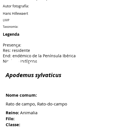
Autor fotografía:
Hans Hillewaert
LVVP
Taxonomía:
Legenda
Presença:
Res: residente
End: endémico de la Península Ibérica
Nind: no indígena
Espécie anterior
Próxima espécie
Apodemus sylvaticus
Nome comum:
Rato de campo, Rato-do-campo
Reino:
Animalia
Filo:
Classe: