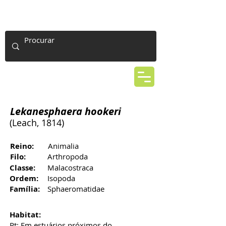
Lekanesphaera hookeri
(Leach, 1814)
Reino:
Animalia
Filo:
Arthropoda
Classe:
Malacostraca
Ordem:
Isopoda
Família:
Sphaeromatidae
Habitat:
Pt: Em estuários próximos do