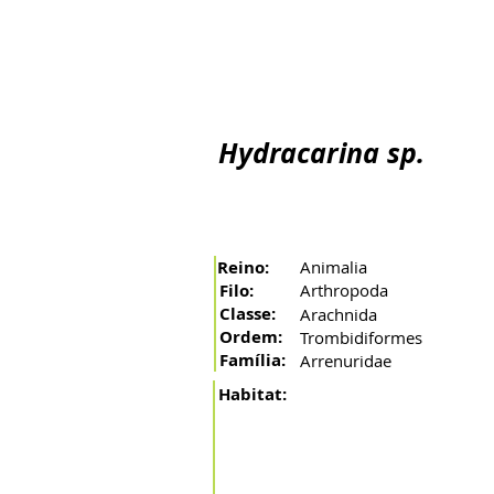
Inicio
O Rio
A Bacia
Artes de pesca
Peixes mi
Hydracarina sp.
Reino:
Animalia
Filo:
Arthropoda
Classe:
Arachnida
Ordem:
Trombidiformes
Família:
Arrenuridae
Habitat: