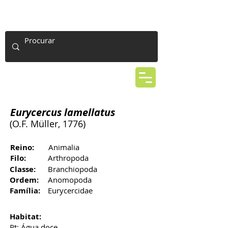
Eurycercus lamellatus
(O.F. Müller, 1776)
Reino:
Animalia
Filo:
Arthropoda
Classe:
Branchiopoda
Ordem:
Anomopoda
Família:
Eurycercidae
Habitat:
Pt: Água doce