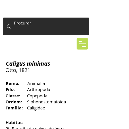
Caligus minimus
Otto, 1821
Reino:
Animalia
Filo:
Arthropoda
Classe:
Copepoda
Ordem:
Siphonostomatoida
Família:
Caligidae
Habitat:
Pt: Parasita de peixes de água