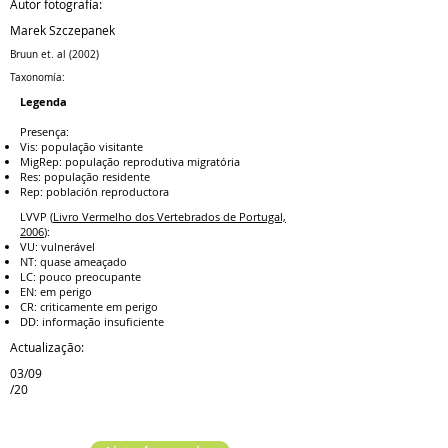
Autor fotografía:
Marek Szczepanek
Bruun et. al (2002)
Taxonomía:
Legenda
Presença:
Vis: população visitante
MigRep: população reprodutiva migratória
Res: população residente
Rep: población reproductora
LVVP (
Livro Vermelho dos Vertebrados de Portugal,
2006
):
VU: vulnerável
NT: quase ameaçado
LC: pouco preocupante
EN: em perigo
CR: criticamente em perigo
DD: informação insuficiente
Actualização:
03/09
/20
Espécie anterior
Próxima espécie