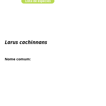
Lista de especies
Larus cachinnans
Nome comum:
Gaivota do Caspio - Gaivota-de-patas-
amarelas
Reino:
Animalia
Filo:
Chordata
Classe:
Ordem: