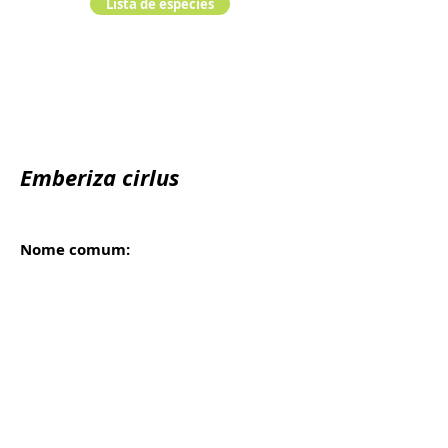
Lista de especies
Emberiza cirlus
Nome comum:
Escrevedeira de garganta preta,
escribenta común - Escrevedeira
Reino:
Animalia
Filo:
Chordata
Classe:
Ordem: