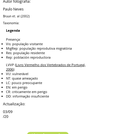
Autor fotografía:
Paulo Neves
Bruun et. al (2002)
Taxonomía:
Legenda
Presença:
Vis: população visitante
MigRep: população reprodutiva migratória
Res: população residente
Rep: población reproductora
LVVP (
Livro Vermelho dos Vertebrados de Portugal,
2006
):
VU: vulnerável
NT: quase ameaçado
LC: pouco preocupante
EN: em perigo
CR: criticamente em perigo
DD: informação insuficiente
Actualização:
03/09
/20
Espécie anterior
Próxima espécie