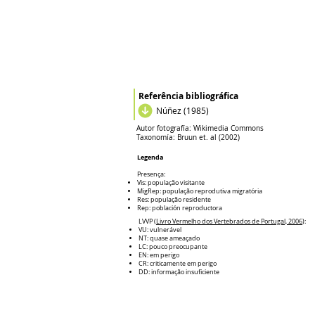
Referência bibliográfica
Núñez (1985)
Autor fotografía:
Wikimedia Commons
Taxonomía:
Bruun et. al (2002)
Legenda
Presença:
Vis: população visitante
MigRep: população reprodutiva migratória
Res: população residente
Rep: población reproductora
LVVP (
Livro Vermelho dos Vertebrados de Portugal, 2006
):
VU: vulnerável
NT: quase ameaçado
LC: pouco preocupante
EN: em perigo
CR: criticamente em perigo
DD: informação insuficiente