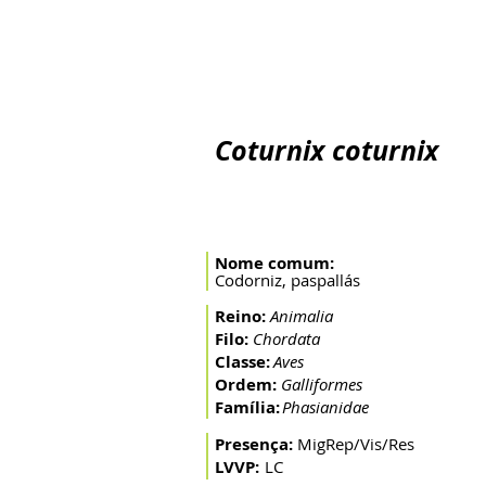
Inicio
O Rio
A Bacia
Artes de pesca
Peixes mi
Coturnix coturnix
Nome comum:
Codorniz, paspallás
Reino:
Animalia
Filo:
Chordata
Classe:
Aves
Ordem:
Galliformes
Família:
Phasianidae
Presença:
MigRep/Vis/Res
LVVP:
LC