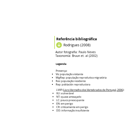
Referência bibliográfica
Rodrigues (2008)
Autor fotografía:
Paulo Neves
Taxonomía:
Bruun et. al (2002)
Legenda
Presença:
Vis: população visitante
MigRep: população reprodutiva migratória
Res: população residente
Rep: población reproductora
LVVP (
Livro Vermelho dos Vertebrados de Portugal, 2006
):
VU: vulnerável
NT: quase ameaçado
LC: pouco preocupante
EN: em perigo
CR: criticamente em perigo
DD: informação insuficiente