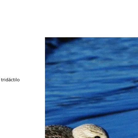
gratórios
Fauna
Flora
Outros Táxons
Conteúdos
tridáctilo