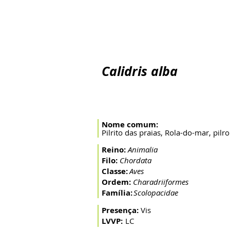
Inicio
O Rio
A Bacia
Artes de pesca
Peixes mi
Calidris alba
Nome comum:
Pilrito das praias, Rola-do-mar, pilro 
Reino:
Animalia
Filo:
Chordata
Classe:
Aves
Ordem:
Charadriiformes
Família:
Scolopacidae
Presença:
Vis
LVVP:
LC